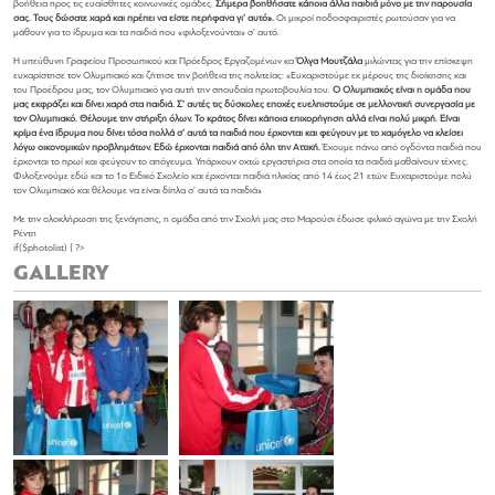
βοήθεια προς τις ευαίσθητες κοινωνικές ομάδες.
Σήμερα βοηθήσατε κάποια άλλα παιδιά μόνο με την παρουσία
σας. Τους δώσατε χαρά και πρέπει να είστε περήφανα γι’ αυτό».
Οι μικροί ποδοσφαιριστές ρωτούσαν για να
μάθουν για το ίδρυμα και τα παιδιά που «φιλοξενούνται» σ’ αυτό.
Η υπεύθυνη Γραφείου Προσωπικού και Πρόεδρος Εργαζομένων κα
Όλγα Μουτζάλα
μιλώντας για την επίσκεψη
ευχαρίστησε τον Ολυμπιακό και ζήτησε την βοήθεια της πολιτείας: «Ευχαριστούμε εκ μέρους της διοίκησης και
του Προέδρου μας, τον Ολυμπιακό για αυτή την σπουδαία πρωτοβουλία του.
Ο Ολυμπιακός είναι η ομάδα που
μας εκφράζει και δίνει χαρά στα παιδιά. Σ’ αυτές τις δύσκολες εποχές ευελπιστούμε σε μελλοντική συνεργασία με
τον Ολυμπιακό.
Θέλουμε την στήριξη όλων. Το κράτος δίνει κάποια επιχορήγηση αλλά είναι πολύ μικρή. Είναι
κρίμα ένα ίδρυμα που δίνει τόσα πολλά σ’ αυτά τα παιδιά που έρχονται και φεύγουν με το χαμόγελο να κλείσει
λόγω οικονομικών προβλημάτων. Εδώ έρχονται παιδιά από όλη την Αττική.
Έχουμε πάνω από ογδόντα παιδιά που
έρχονται το πρωί και φεύγουν το απόγευμα. Υπάρχουν οχτώ εργαστήρια στα οποία τα παιδιά μαθαίνουν τέχνες.
Φιλοξενούμε εδώ και το 1ο Ειδικό Σχολείο και έρχονται παιδιά ηλικίας από 14 έως 21 ετών. Ευχαριστούμε πολύ
τον Ολυμπιακό και θέλουμε να είναι δίπλα σ’ αυτά τα παιδιά»
Με την ολοκλήρωση της ξενάγησης, η ομάδα από την Σχολή μας στο Μαρούσι έδωσε φιλικό αγώνα με την Σχολή
Ρέντη
if($photolist) { ?>
GALLERY