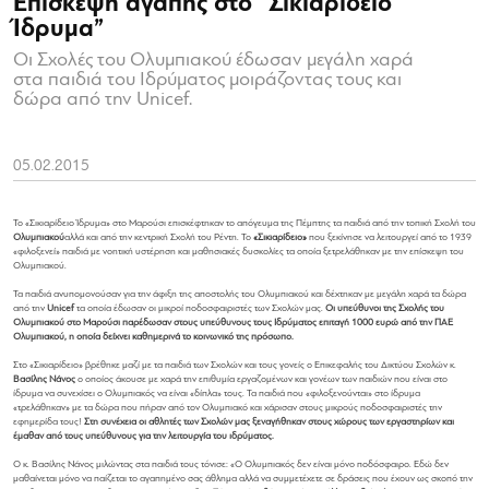
Επίσκεψη αγάπης στο “Σικιαρίδειο
Ίδρυμα”
Οι Σχολές του Ολυμπιακού έδωσαν μεγάλη χαρά
στα παιδιά του Ιδρύματος μοιράζοντας τους και
δώρα από την Unicef.
05.02.2015
Το «Σικιαρίδειο Ίδρυμα» στο Μαρούσι επισκέφτηκαν το απόγευμα της Πέμπτης τα παιδιά από την τοπική Σχολή του
Ολυμπιακού
αλλά και από την κεντρική Σχολή του Ρέντη. Το
«Σικιαρίδειο»
που ξεκίνησε να λειτουργεί από το 1939
«φιλοξενεί» παιδιά με νοητική υστέρηση και μαθησιακές δυσκολίες τα οποία ξετρελάθηκαν με την επίσκεψη του
Ολυμπιακού.
Τα παιδιά ανυπομονούσαν για την άφιξη της αποστολής του Ολυμπιακού και δέχτηκαν με μεγάλη χαρά τα δώρα
από την
Unicef
τα οποία έδωσαν οι μικροί ποδοσφαιριστές των Σχολών μας.
Οι υπεύθυνοι της Σχολής του
Ολυμπιακού στο Μαρούσι παρέδωσαν στους υπεύθυνους τους Ιδρύματος επιταγή 1000 ευρώ από την ΠΑΕ
Ολυμπιακού, η οποία δείχνει καθημερινά το κοινωνικό της πρόσωπο.
Στο «Σικιαρίδειο» βρέθηκε μαζί με τα παιδιά των Σχολών και τους γονείς ο Επικεφαλής του Δικτύου Σχολών κ.
Βασίλης Νάνος
ο οποίος άκουσε με χαρά την επιθυμία εργαζομένων και γονέων των παιδιών που είναι στο
ίδρυμα να συνεχίσει ο Ολυμπιακός να είναι «δίπλα» τους. Τα παιδιά που «φιλοξενούνται» στο ίδρυμα
«τρελάθηκαν» με τα δώρα που πήραν από τον Ολυμπιακό και χάρισαν στους μικρούς ποδοσφαιριστές την
εφημερίδα τους!
Στη συνέχεια οι αθλητές των Σχολών μας ξεναγήθηκαν στους χώρους των εργαστηρίων και
έμαθαν από τους υπεύθυνους για την λειτουργία του ιδρύματος.
Ο κ. Βασίλης Νάνος μιλώντας στα παιδιά τους τόνισε: «Ο Ολυμπιακός δεν είναι μόνο ποδόσφαιρο. Εδώ δεν
μαθαίνεται μόνο να παίζεται το αγαπημένο σας άθλημα αλλά να συμμετέχετε σε δράσεις που έχουν ως σκοπό την