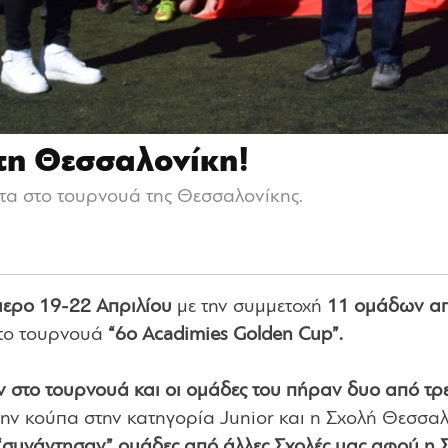
τη Θεσσαλονίκη!
τα στο τουρνουά της Θεσσαλονίκης.
ερο 19-22 Απριλίου
με την συμμετοχή
11 ομάδων α
στο τουρνουά
“6ο Acadimies Golden Cup”.
στο τουρνουά και οι ομάδες του πήραν δυο από τρε
την κούπα στην κατηγορία Junior και η Σχολή Θεσσα
 “συνάντησαν” ομάδες από άλλες Σχολές μας αφού η 