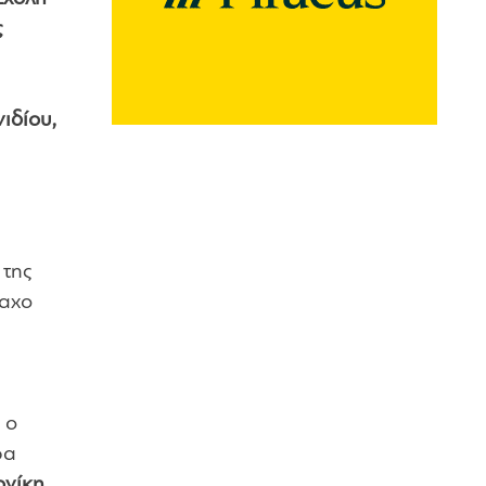
ς
ιδίου,
 της
μαχο
 ο
ρα
ονίκη