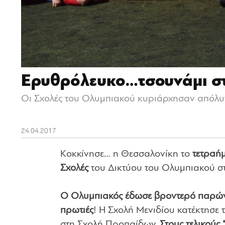
Ερυθρόλευκο…τσουνάμι σ
Οι Σχολές του Ολυμπιακού κυριάρχησαν απόλυ
24.04.2017
Κοκκίνησε… η Θεσσαλονίκη το
τετραήμ
Σχολές
του Δικτύου του Ολυμπιακού 
Ο Ολυμπιακός έδωσε βροντερό παρών 
πρωτιές
! Η Σχολή Μενιδίου κατέκτησε 
στη Σχολή Προπαίδων.
Στους τελικούς