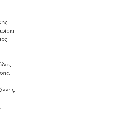
κης
τσίσκι
ιος
άδης
σης,
ν
άννης.
,
.