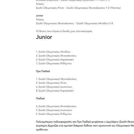
Απόλλων Ζακύνθου – Σχολή Ολυμπιακός Ιωαννίνων 1-1 (πέν. 3-1)
Τελικός
Σχολή Ολυμπιακός Ρέντη – Σχολή Ολυμπιακού Θεσσαλονίκης 1-2 (Παππάς)
Junior
Τελικός
Σχολή Ολυμπιακός Θεσσαλονίκης – Σχολή Ολυμπιακός Μενιδίου 2-8
Οι θέσεις που πήραν οι Σχολές μας ανά κατηγορία:
Junior
1. Σχολή Ολυμπιακός Μενιδίου
2. Σχολή Ολυμπιακός Θεσσαλονίκης
6. Σχολή Ολυμπιακός Καραϊσκάκη
7. Σχολή Ολυμπιακός Ρεθύμνου
Προ Παιδικό
1. Σχολή Ολυμπιακού Θεσσαλονίκης
2. Σχολή Ολυμπιακός Ρέντη
4. Σχολή Ολυμπιακός Ιωαννίνων
8. Σχολή Ολυμπιακός Καραϊσκάκη
Παιδικό
4. Σχολή Ολυμπιακός Θεσσαλονίκης
5. Σχολή Ολυμπιακός Ιωαννίνων
6. Σχολή Ολυμπιακός Ρεθύμνου
Πολυτιμότερος ποδοσφαιριστής στο Προ Παιδικό ψηφίστηκε ο Διμολάρης (Σχολή Θεσσαλ
Δημήτρης Κριμιτζάς ενώ τιμητική διάκριση δόθηκε στον προπονητή του Ολυμπιακού Θ
ομάδα του.