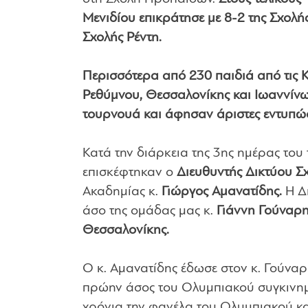
Μενιδίου επικράτησε με 8-2 της Σχολή
Σχολής Ρέντη.
Περισσότερα από 230 παιδιά από τις Κε
Ρεθύμνου, Θεσσαλονίκης και Ιωαννίνω
τουρνουά και άφησαν άριστες εντυπώσ
Κατά την διάρκεια της 3ης ημέρας το
επισκέφτηκαν ο
Διευθυντής Δικτύου Σ
Ακαδημίας κ.
Γιώργος Αμανατίδης.
Η Δ
άσο της ομάδας μας κ.
Γιάννη Γούναρη,
Θεσσαλονίκης.
Ο κ. Αμανατίδης έδωσε στον κ. Γούνα
πρώην άσος του Ολυμπιακού συγκινημέ
χρόνια την φανέλα του Ολυμπιακού κα