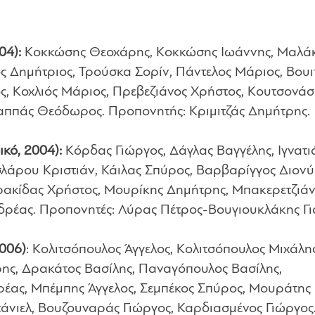
04):
Κοκκώσης Θεοχάρης, Κοκκώσης Ιωάννης, Μαλά
ς Δημήτριος, Τρούσκα Σορίν, Πάντελος Μάριος, Βουι
ς, Κοχλιός Μάριος, Πρεβεζιάνος Χρήστος, Κουτσονάσ
Παππάς Θεόδωρος. Προπονητής: Κριμιτζάς Δημήτρης.
κό, 2004):
Κόρδας Γιώργος, Δάγλας Βαγγέλης, Ιγνατι
σλάρου Κριστιάν, Κάιλας Σπύρος, Βαρβαρίγγος Διονύ
ρακίδας Χρήστος, Μουρίκης Δημήτρης, Μπακερετζιά
δρέας. Προπονητές: Λύρας Πέτρος-Βουγιουκλάκης Γι
2006)
: Κολιτσόπουλος Άγγελος, Κολιτσόπουλος Μιχάλης
ης, Δρακάτος Βασίλης, Παναγόπουλος Βασίλης,
έας, Μπέμπης Άγγελος, Σεμπέκος Σπύρος, Μουράτης
άνιελ, Βουζουναράς Γιώργος, Καρδιασμένος Γιώργος