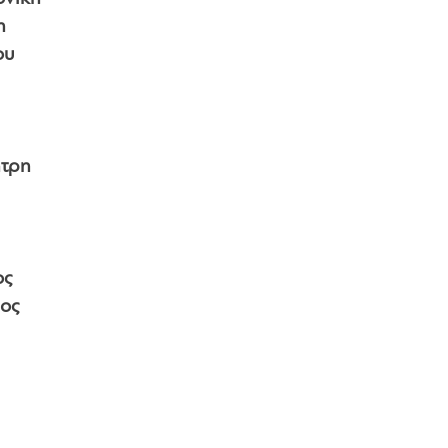
η
ου
τρη
ος
ρος