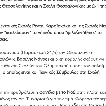
ς Θεσσαλονίκης και η Σχολή Θεσσαλονίκης με 2-1 τη
ντρικές Σχολές Ρέντη, Καραϊσκάκη και τις Σχολές Μεν
ν “κατέκλυσαν” τα γήπεδα όπου “φιλοξενήθηκε” το
εις.
υ τουρνουά (Παρασκευή 21/4) την Θεσσαλονίκη
χολών κ. Βασίλης Νάνος
και ο επικεφαλής σκάουτινγκ
ιεύθυνση Σχολών του Ολυμπιακού τίμησε τον παλαί
 ο οποίος είναι και Τεχνικός Σύμβουλος στη Σχολή
ρη την ερυθρόλευκη
φανέλα με το Νο2
στην πλάτη και
νος τόνισε: “Ευχαριστώ για την τιμή. Φόρεσα τέσσε
ι έζησα μόνο ωραίες στιγμές.
Τώρα εδώ στη Θεσσαλ