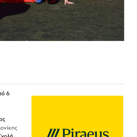
πό 6
ις
λονίκης
Σχολή