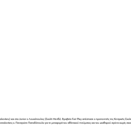
ονίκης) και στα Junior ο Λουκόπουλος (Σχολή Μενίδι). Βραβείο Fair Play απέσπασε ο προπονητής της Κεντρικής Σχολ
εσσαλονίκης κ. Παναγιώτη Παπαδόπουλο για τη μεταφορά του αθλητικού πνεύματος και του «καθαρού αγώνα χωρίς σκοπ