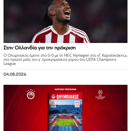
Στην Ολλανδία για την πρόκριση
Ο Ολυμπιακός έμεινε στο 0-0 με τη NEC Nijmegen στο «Γ. Καραϊσκάκης»,
στο πρώτο ματς του γ’ προκριματικού γύρου του UEFA Champions
League.
04.08.2026