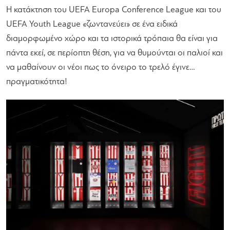
Η κατάκτηση του UEFA Europa Conference League και του
UEFA Youth League «ζωντανεύει» σε ένα ειδικά
διαμορφωμένο χώρο και τα ιστορικά τρόπαια θα είναι για
πάντα εκεί, σε περίοπτη θέση, για να θυμούνται οι παλιοί και
να μαθαίνουν οι νέοι πως το όνειρο το τρελό έγινε…
πραγματικότητα!