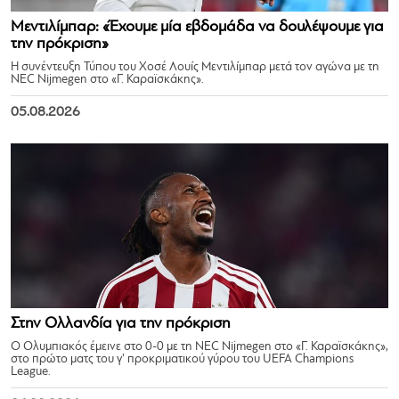
Μεντιλίμπαρ: «Έχουμε μία εβδομάδα να δουλέψουμε για
την πρόκριση»
Η συνέντευξη Τύπου του Χοσέ Λουίς Μεντιλίμπαρ μετά τον αγώνα με τη
NEC Nijmegen στο «Γ. Καραϊσκάκης».
05.08.2026
Στην Ολλανδία για την πρόκριση
Ο Ολυμπιακός έμεινε στο 0-0 με τη NEC Nijmegen στο «Γ. Καραϊσκάκης»,
στο πρώτο ματς του γ’ προκριματικού γύρου του UEFA Champions
League.