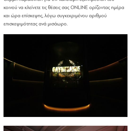
κοινού να κλείνετε τις θέσεις σας ONLINE ορίζοντας ημέρα
και ώρα επίσκεψης, λόγω συγκεκριμένου αριθμού
επισκεψιμότητας ανά μισάωρο.