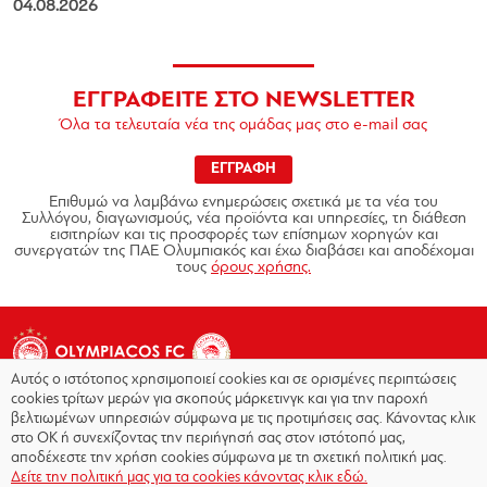
04.08.2026
ΕΓΓΡΑΦΕΙΤΕ ΣΤΟ NEWSLETTER
Όλα τα τελευταία νέα της ομάδας μας στο e-mail σας
ΕΓΓΡΑΦΗ
Επιθυμώ να λαμβάνω ενημερώσεις σχετικά με τα νέα του
Συλλόγου, διαγωνισμούς, νέα προϊόντα και υπηρεσίες, τη διάθεση
εισιτηρίων και τις προσφορές των επίσημων χορηγών και
συνεργατών της ΠΑΕ Ολυμπιακός και έχω διαβάσει και αποδέχομαι
τους
όρους χρήσης.
Αυτός ο ιστότοπος χρησιμοποιεί cookies και σε ορισμένες περιπτώσεις
cookies τρίτων μερών για σκοπούς μάρκετινγκ και για την παροχή
βελτιωμένων υπηρεσιών σύμφωνα με τις προτιμήσεις σας. Κάνοντας κλικ
στο OK ή συνεχίζοντας την περιήγησή σας στον ιστότοπό μας,
Copyright © 2026 - Olympiacos.org
αποδέχεστε την χρήση cookies σύμφωνα με τη σχετική πολιτική μας.
Δείτε την πολιτική μας για τα cookies κάνοντας κλικ εδώ.
Όροι χρήσης
|
Πολιτική Απορρήτου
|
Πολιτική