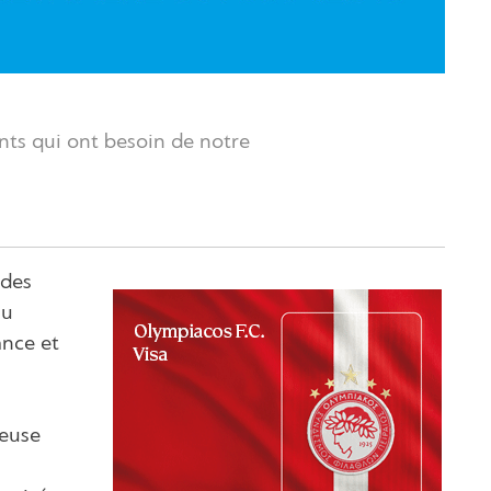
nts qui ont besoin de notre
 des
au
ance et
ieuse