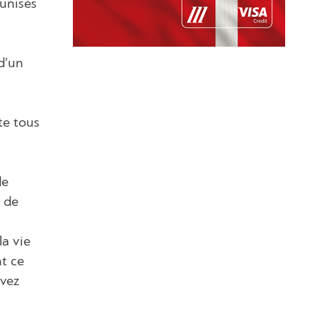
unisés
d’un
te tous
de
n de
a vie
nt ce
uvez