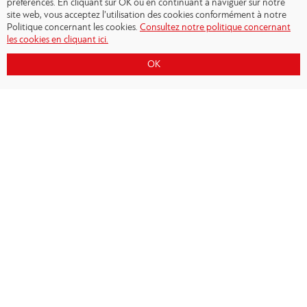
préférences. En cliquant sur OK ou en continuant à naviguer sur notre
site web, vous acceptez l’utilisation des cookies conformément à notre
Politique concernant les cookies.
Consultez notre politique concernant
les cookies en cliquant ici.
OK
Copyright © 2026 - Olympiacos.org
Conditions d'utilisation
|
Politique de
confidentialité
|
Cookies Policy
|
Contact