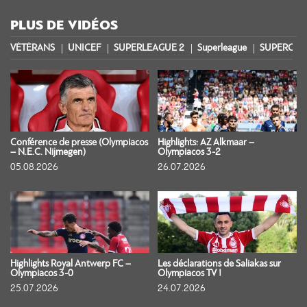
PLUS DE VIDÉOS
VÉTÉRANS
UNICEF
SUPERLEAGUE 2
Superleague
SUPERCOU
Conférence de presse (Olympiacos
Highlights: AZ Alkmaar –
– N.E.C. Nijmegen)
Olympiacos 3-2
05.08.2026
26.07.2026
Highlights Royal Antwerp FC –
Les déclarations de Saliakas sur
Olympiacos 3-0
Olympiacos TV !
25.07.2026
24.07.2026