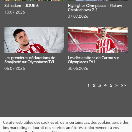
Schiedam – JOUR 6
Highlights: Olympiacos – Rakow
Czestochowa 2-1
10.07.2026
07.07.2026
Les premières déclarations de
Les déclarations de Carmo sur
Smajlović sur Olympiacos TV!
Olympiacos TV !
06.07.2026
30.06.2026
1
2
3
4
5
>
>>
Ce site web utilise des cookies et, dans certains cas, des cookies tiers à des
fins marketing et fournit des services améliorés conformément à vos