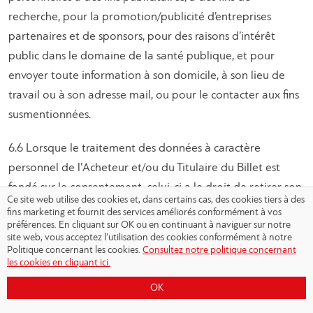
recherche, pour la promotion/publicité d’entreprises
partenaires et de sponsors, pour des raisons d’intérêt
public dans le domaine de la santé publique, et pour
envoyer toute information à son domicile, à son lieu de
travail ou à son adresse mail, ou pour le contacter aux fins
susmentionnées.
6.6 Lorsque le traitement des données à caractère
personnel de l’Acheteur et/ou du Titulaire du Billet est
fondé sur le consentement, celui-ci a le droit de retirer son
Ce site web utilise des cookies et, dans certains cas, des cookies tiers à des
consentement à tout moment en contactant :
fins marketing et fournit des services améliorés conformément à vos
préférences. En cliquant sur OK ou en continuant à naviguer sur notre
dpo@olympiacos.org
. À partir de ce moment,
site web, vous acceptez l’utilisation des cookies conformément à notre
l’Olympiacos FC cessera l’activité spécifique pour laquelle
Politique concernant les cookies.
Consultez notre politique concernant
les cookies en cliquant ici.
le consentement avait été donné précédemment, sans que
le retrait n’affecte la légalité du traitement fondé sur le
OK
consentement avant son retrait.