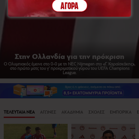
Στην Ολλανδία για την πρόκριση
Ο Ολυμπιακός έμεινε στο 0-0 με τη NEC Nijmegen στο «Γ. Καραϊσκάκης»,
στο πρώτο ματς του γ’ προκριματικού γύρου του UEFA Champions
League.
ΤΕΛΕΥΤΑΙΑ ΝΕΑ
ΑΓΩΝΕΣ
ΑΚΑΔΗΜΙΑ
ΣΧΟΛΕΣ
ΕΜΠΟΡΙΚΑ