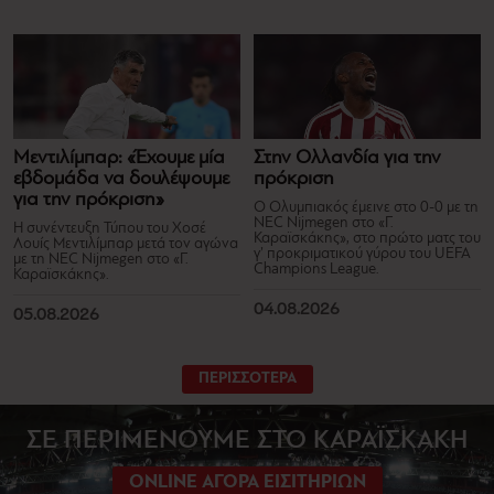
Μεντιλίμπαρ: «Έχουμε μία
Στην Ολλανδία για την
εβδομάδα να δουλέψουμε
πρόκριση
για την πρόκριση»
Ο Ολυμπιακός έμεινε στο 0-0 με τη
NEC Nijmegen στο «Γ.
Η συνέντευξη Τύπου του Χοσέ
Καραϊσκάκης», στο πρώτο ματς του
Λουίς Μεντιλίμπαρ μετά τον αγώνα
γ’ προκριματικού γύρου του UEFA
με τη NEC Nijmegen στο «Γ.
Champions League.
Καραϊσκάκης».
04.08.2026
05.08.2026
ΠΕΡΙΣΣΟΤΕΡΑ
ΣΕ ΠΕΡΙΜΕΝΟΥΜΕ ΣΤΟ ΚΑΡΑΪΣΚΑΚΗ
ONLINE ΑΓΟΡΑ ΕΙΣΙΤΗΡΙΩΝ