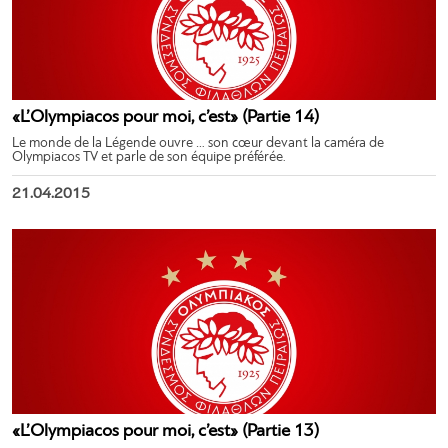
«L’Olympiacos pour moi, c’est» (Partie 14)
Le monde de la Légende ouvre … son cœur devant la caméra de
Olympiacos TV et parle de son équipe préférée.
21.04.2015
«L’Olympiacos pour moi, c’est» (Partie 13)