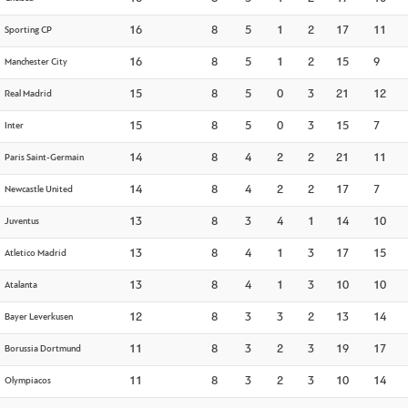
Sporting CP
16
8
5
1
2
17
11
Manchester City
16
8
5
1
2
15
9
Real Madrid
15
8
5
0
3
21
12
Inter
15
8
5
0
3
15
7
Paris Saint-Germain
14
8
4
2
2
21
11
Newcastle United
14
8
4
2
2
17
7
Juventus
13
8
3
4
1
14
10
Atletico Madrid
13
8
4
1
3
17
15
Atalanta
13
8
4
1
3
10
10
Bayer Leverkusen
12
8
3
3
2
13
14
Borussia Dortmund
11
8
3
2
3
19
17
Olympiacos
11
8
3
2
3
10
14