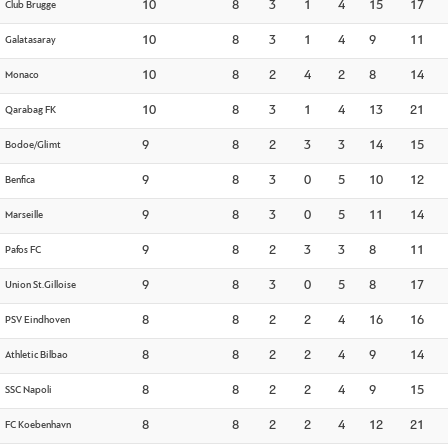
Club Brugge
10
8
3
1
4
15
17
Galatasaray
10
8
3
1
4
9
11
Monaco
10
8
2
4
2
8
14
Qarabag FK
10
8
3
1
4
13
21
Bodoe/Glimt
9
8
2
3
3
14
15
Benfica
9
8
3
0
5
10
12
Marseille
9
8
3
0
5
11
14
Pafos FC
9
8
2
3
3
8
11
Union St.Gilloise
9
8
3
0
5
8
17
PSV Eindhoven
8
8
2
2
4
16
16
Athletic Bilbao
8
8
2
2
4
9
14
SSC Napoli
8
8
2
2
4
9
15
FC Koebenhavn
8
8
2
2
4
12
21