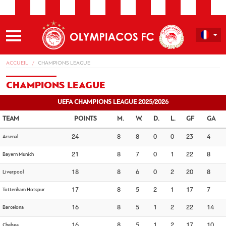
ACCUEIL
CHAMPIONS LEAGUE
CHAMPIONS LEAGUE
UEFA CHAMPIONS LEAGUE 2025/2026
TEAM
POINTS
M.
W.
D.
L.
GF
GA
Arsenal
24
8
8
0
0
23
4
Bayern Munich
21
8
7
0
1
22
8
Liverpool
18
8
6
0
2
20
8
Tottenham Hotspur
17
8
5
2
1
17
7
Barcelona
16
8
5
1
2
22
14
Chelsea
16
8
5
1
2
17
10