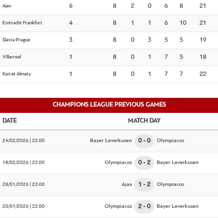
Ajax
6
8
2
0
6
8
21
Eintracht Frankfurt
4
8
1
1
6
10
21
Slavia Prague
3
8
0
3
5
5
19
Villarreal
1
8
0
1
7
5
18
Kairat Almaty
1
8
0
1
7
7
22
CHAMPIONS LEAGUE PREVIOUS GAMES
DATE
MATCH DAY
24/02/2026 | 22:00
Bayer Leverkusen
0
0
Olympiacos
18/02/2026 | 22:00
Olympiacos
0
2
Bayer Leverkusen
28/01/2026 | 22:00
Ajax
1
2
Olympiacos
20/01/2026 | 22:00
Olympiacos
2
0
Bayer Leverkusen