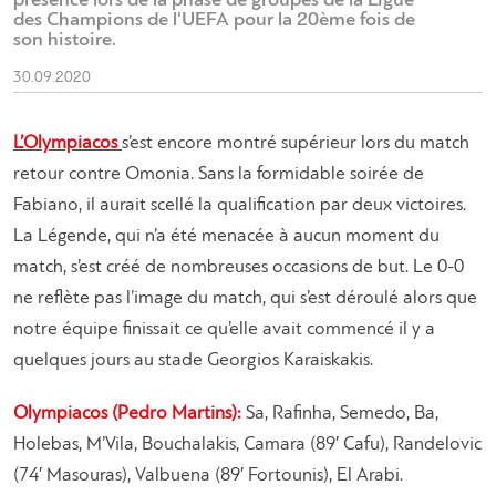
présence lors de la phase de groupes de la Ligue
des Champions de l'UEFA pour la 20ème fois de
son histoire.
30.09.2020
L’Olympiacos
s’est encore montré supérieur lors du match
retour contre Omonia. Sans la formidable soirée de
Fabiano, il aurait scellé la qualification par deux victoires.
La Légende, qui n’a été menacée à aucun moment du
match, s’est créé de nombreuses occasions de but. Le 0-0
ne reflète pas l’image du match, qui s’est déroulé alors que
notre équipe finissait ce qu’elle avait commencé il y a
quelques jours au stade Georgios Karaiskakis.
Olympiacos (Pedro Martins):
Sa, Rafinha, Semedo, Ba,
Holebas, M’Vila, Bouchalakis, Camara (89′ Cafu), Randelovic
(74′ Masouras), Valbuena (89′ Fortounis), El Arabi.