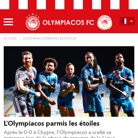
ACCUEIL
L’OLYMPIACOS PARMIS LES ÉTOILES
L’Olympiacos parmis les étoiles
Après le 0-0 à Chypre, l'Olympiacos a scellé sa