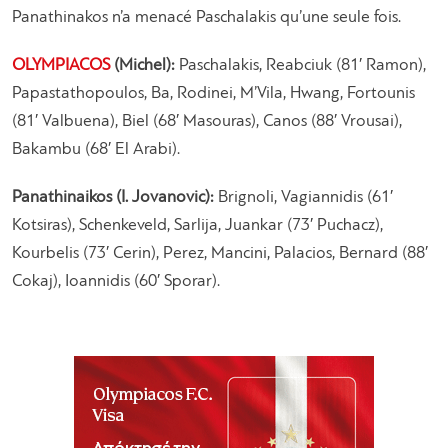
Panathinakos n’a menacé Paschalakis qu’une seule fois.
OLYMPIACOS
(Michel):
Paschalakis, Reabciuk (81′ Ramon),
Papastathopoulos, Ba, Rodinei, M’Vila, Hwang, Fortounis
(81′ Valbuena), Biel (68′ Masouras), Canos (88′ Vrousai),
Bakambu (68′ El Arabi).
Panathinaikos (I. Jovanovic):
Brignoli, Vagiannidis (61′
Kotsiras), Schenkeveld, Sarlija, Juankar (73′ Puchacz),
Kourbelis (73′ Cerin), Perez, Mancini, Palacios, Bernard (88′
Cokaj), Ioannidis (60′ Sporar).