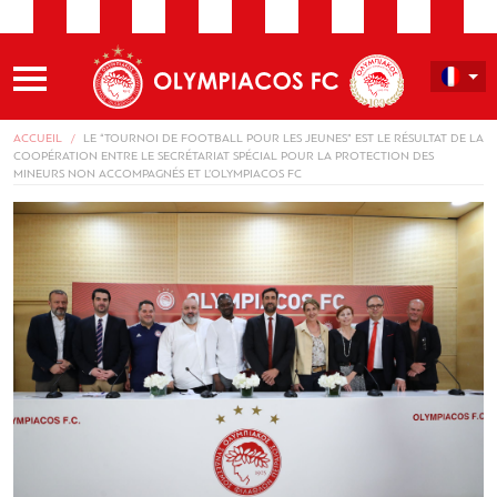
ACCUEIL
LE “TOURNOI DE FOOTBALL POUR LES JEUNES” EST LE RÉSULTAT DE LA
COOPÉRATION ENTRE LE SECRÉTARIAT SPÉCIAL POUR LA PROTECTION DES
MINEURS NON ACCOMPAGNÉS ET L’OLYMPIACOS FC