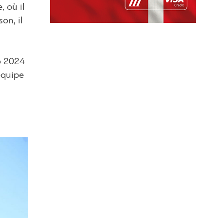
, où il
on, il
ro 2024
équipe