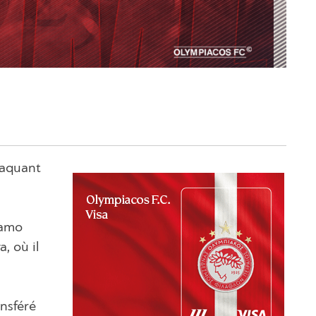
taquant
namo
, où il
ansféré