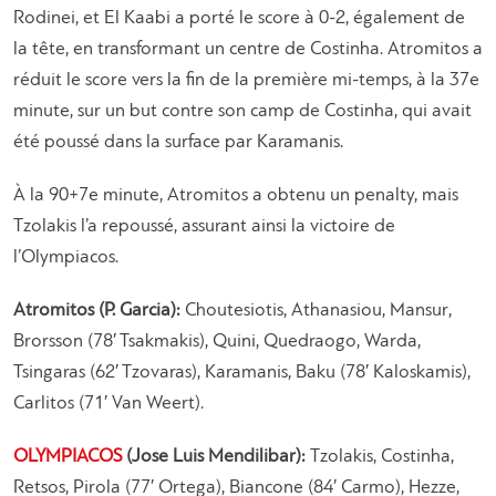
Rodinei, et El Kaabi a porté le score à 0-2, également de
la tête, en transformant un centre de Costinha. Atromitos a
réduit le score vers la fin de la première mi-temps, à la 37e
minute, sur un but contre son camp de Costinha, qui avait
été poussé dans la surface par Karamanis.
À la 90+7e minute, Atromitos a obtenu un penalty, mais
Tzolakis l’a repoussé, assurant ainsi la victoire de
l’Olympiacos.
Atromitos (P. Garcia):
Choutesiotis, Athanasiou, Mansur,
Brorsson (78′ Tsakmakis), Quini, Quedraogo, Warda,
Tsingaras (62′ Tzovaras), Karamanis, Baku (78′ Kaloskamis),
Carlitos (71′ Van Weert).
OLYMPIACOS
(Jose Luis Mendilibar):
Tzolakis, Costinha,
Retsos, Pirola (77′ Ortega), Biancone (84′ Carmo), Hezze,