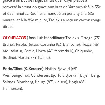
grâce à un but de Høgh, tandis que l’Olympiacos a
renversé la situation grâce aux buts de Yaremchuk à la 53e
et 65e minutes. Rodinei a manqué un penalty à la 62e
minute, et à la 89e minute, Tzolakis a reçu un carton rouge
direct.
OLYMPIACOS
(Jose Luis Mendilibar):
Tzolakis, Ortega (75′
Bruno), Pirola, Retsos, Costinha (83′ Biancone), Hezze (46′
Mouzakitis), Garcia, Horta (46′ Yaremchuk), Chiquinho,
Rodinei, Martins (79′ Palma).
Bodo/Glimt (K. Knutsen):
Haikin, Sjovold (69′
Wembangomo), Gundersen, Bjortuft, Bjorkan, Evjen, Berg,
Saltnes, Blomberg, Hauge (87′ Nielsen), Hogh (68′
Helmersen).