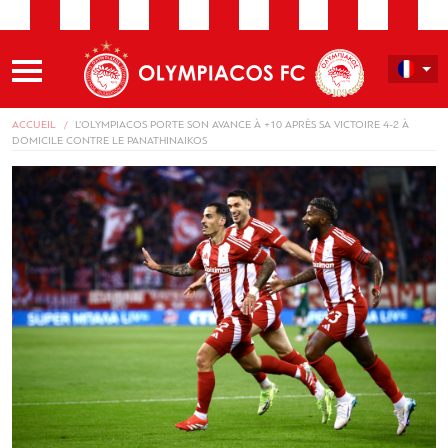
ACCUEIL
L’OLYMPIACOS PORTE SON AVANCE À +10 APRÈS SA VICTOIRE 4-2 À
DOMICILE CONTRE LE PANATHINAIKOS