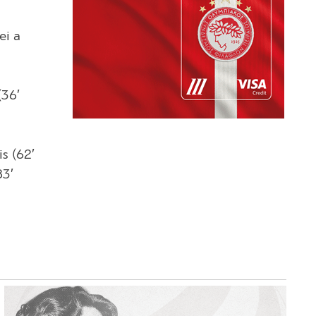
ei a
(36′
s (62′
83′