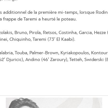
ps additionnel de la première mi-temps, lorsque Rodin
a frappe de Taremi a heurté le poteau.
zolakis, Bruno, Pirola, Retsos, Costinha, Garcia, Hezze 
inei, Chiquinho, Taremi (73′ El Kaabi).
alabria, Touba, Palmer-Brown, Kyriakopoulos, Kontouri
(62′ Djuricic), Andino (46′ Zaroury), Tetteh, Swiderski (