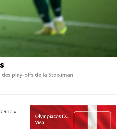
s
e des play-offs de la Stoiximan
blanc »