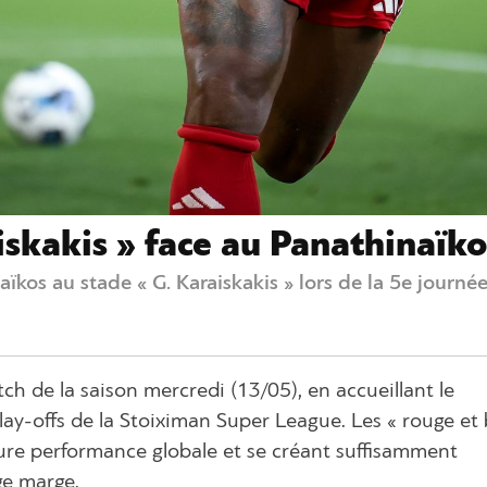
iskakis » face au Panathinaïko
kos au stade « G. Karaiskakis » lors de la 5e journé
h de la saison mercredi (13/05), en accueillant le
ay-offs de la Stoiximan Super League. Les « rouge et 
leure performance globale et se créant suffisamment
ge marge.