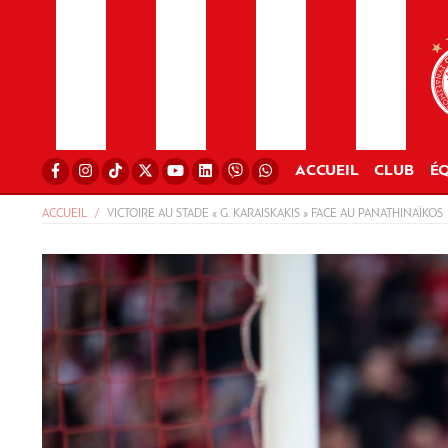
ACCUEIL
CLUB
ÉQ
ACCUEIL
VICTOIRE AU STADE « G. KARAISKAKIS » FACE AU PANATHINAÏKOS