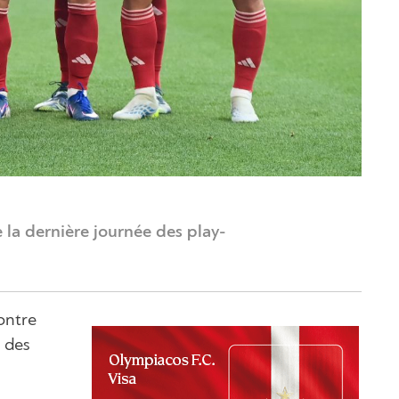
e la dernière journée des play-
ontre
e des