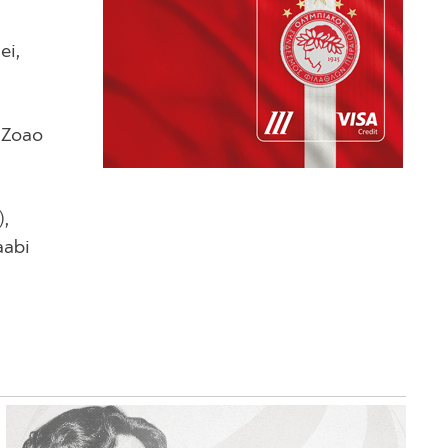
ei,
′ Zoao
),
aabi