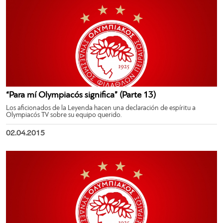
“Para mí Olympiacós significa” (Parte 13)
Los aficionados de la Leyenda hacen una declaración de espíritu a
Olympiacós TV sobre su equipo querido.
02.04.2015