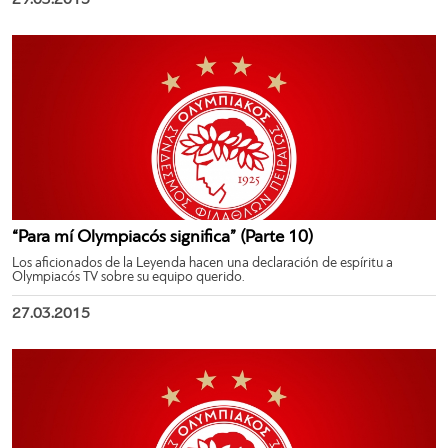
29.03.2015
“Para mí Olympiacós significa” (Parte 10)
Los aficionados de la Leyenda hacen una declaración de espíritu a
Olympiacós TV sobre su equipo querido.
27.03.2015