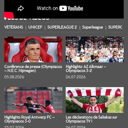
PLUS DE VIDÉOS
VÉTÉRANS
UNICEF
SUPERLEAGUE 2
Superleague
SUPERCOU
Conférence de presse (Olympiacos
Highlights: AZ Alkmaar –
– N.E.C. Nijmegen)
Olympiacos 3-2
05.08.2026
26.07.2026
Highlights Royal Antwerp FC –
Les déclarations de Saliakas sur
Olympiacos 3-0
Olympiacos TV !
25.07.2026
24.07.2026