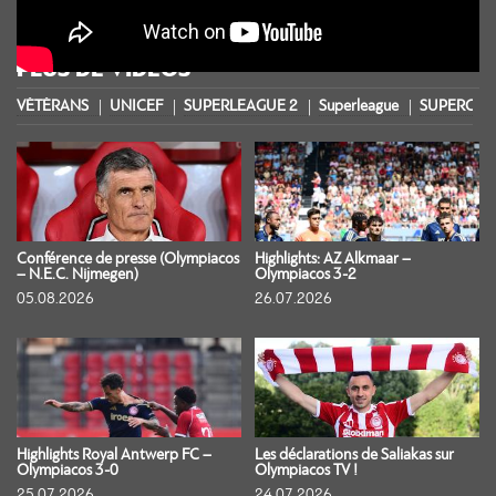
PLUS DE VIDÉOS
VÉTÉRANS
UNICEF
SUPERLEAGUE 2
Superleague
SUPERCOU
Conférence de presse (Olympiacos
Highlights: AZ Alkmaar –
– N.E.C. Nijmegen)
Olympiacos 3-2
05.08.2026
26.07.2026
Highlights Royal Antwerp FC –
Les déclarations de Saliakas sur
Olympiacos 3-0
Olympiacos TV !
25.07.2026
24.07.2026