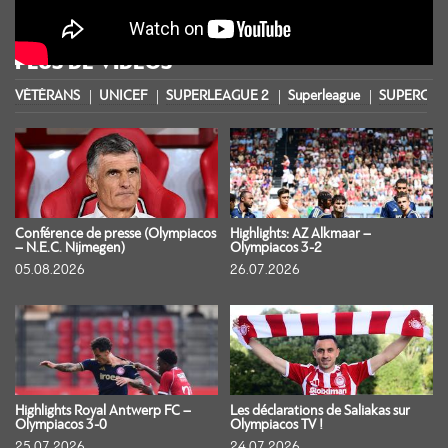
PLUS DE VIDÉOS
VÉTÉRANS
UNICEF
SUPERLEAGUE 2
Superleague
SUPERCOU
Conférence de presse (Olympiacos
Highlights: AZ Alkmaar –
– N.E.C. Nijmegen)
Olympiacos 3-2
05.08.2026
26.07.2026
Highlights Royal Antwerp FC –
Les déclarations de Saliakas sur
Olympiacos 3-0
Olympiacos TV !
25.07.2026
24.07.2026