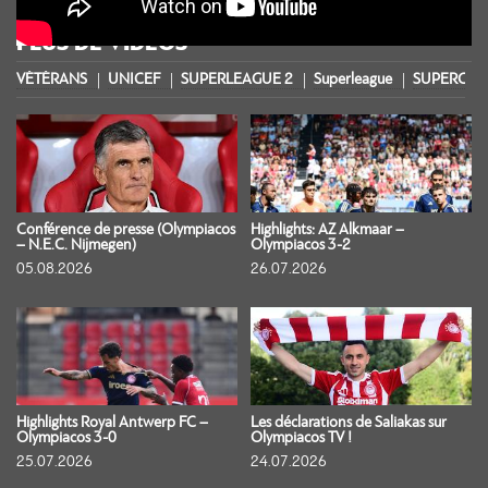
PLUS DE VIDÉOS
VÉTÉRANS
UNICEF
SUPERLEAGUE 2
Superleague
SUPERCOU
Conférence de presse (Olympiacos
Highlights: AZ Alkmaar –
– N.E.C. Nijmegen)
Olympiacos 3-2
05.08.2026
26.07.2026
Highlights Royal Antwerp FC –
Les déclarations de Saliakas sur
Olympiacos 3-0
Olympiacos TV !
25.07.2026
24.07.2026