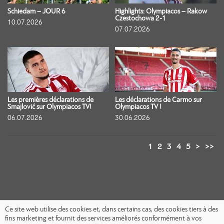
Schiedam – JOUR 6
Highlights: Olympiacos – Rakow
Czestochowa 2-1
10.07.2026
07.07.2026
Les premières déclarations de
Les déclarations de Carmo sur
Smajlović sur Olympiacos TV!
Olympiacos TV !
06.07.2026
30.06.2026
1
2
3
4
5
>
>>
Ce site web utilise des cookies et, dans certains cas, des cookies tiers à des
fins marketing et fournit des services améliorés conformément à vos