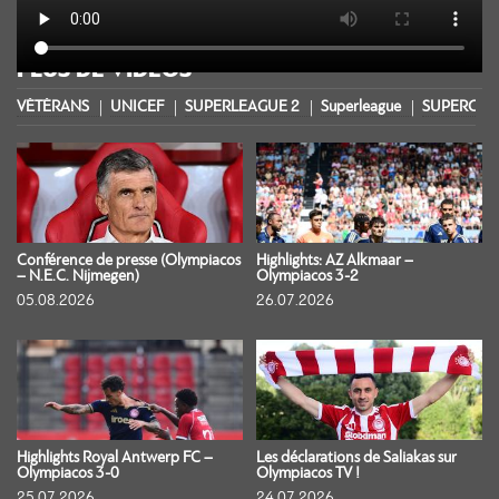
PLUS DE VIDÉOS
VÉTÉRANS
UNICEF
SUPERLEAGUE 2
Superleague
SUPERCOU
Conférence de presse (Olympiacos
Highlights: AZ Alkmaar –
– N.E.C. Nijmegen)
Olympiacos 3-2
05.08.2026
26.07.2026
Highlights Royal Antwerp FC –
Les déclarations de Saliakas sur
Olympiacos 3-0
Olympiacos TV !
25.07.2026
24.07.2026