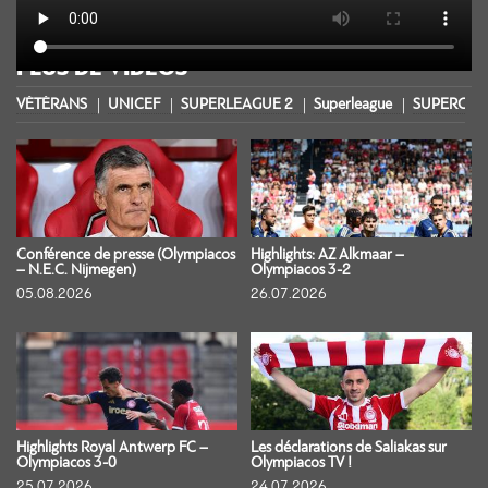
PLUS DE VIDÉOS
VÉTÉRANS
UNICEF
SUPERLEAGUE 2
Superleague
SUPERCOU
Conférence de presse (Olympiacos
Highlights: AZ Alkmaar –
– N.E.C. Nijmegen)
Olympiacos 3-2
05.08.2026
26.07.2026
Highlights Royal Antwerp FC –
Les déclarations de Saliakas sur
Olympiacos 3-0
Olympiacos TV !
25.07.2026
24.07.2026