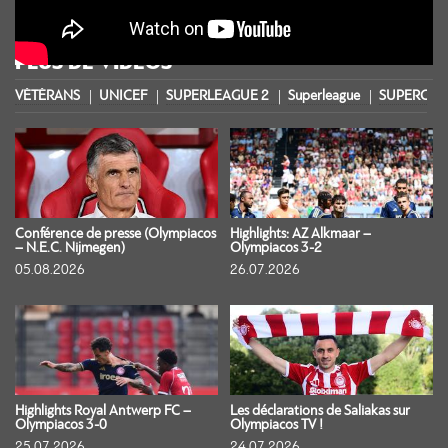
PLUS DE VIDÉOS
VÉTÉRANS
UNICEF
SUPERLEAGUE 2
Superleague
SUPERCOU
Conférence de presse (Olympiacos
Highlights: AZ Alkmaar –
– N.E.C. Nijmegen)
Olympiacos 3-2
05.08.2026
26.07.2026
Highlights Royal Antwerp FC –
Les déclarations de Saliakas sur
Olympiacos 3-0
Olympiacos TV !
25.07.2026
24.07.2026