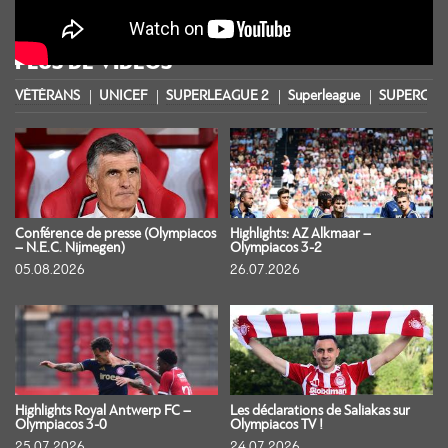
PLUS DE VIDÉOS
VÉTÉRANS
UNICEF
SUPERLEAGUE 2
Superleague
SUPERCOU
Conférence de presse (Olympiacos
Highlights: AZ Alkmaar –
– N.E.C. Nijmegen)
Olympiacos 3-2
05.08.2026
26.07.2026
Highlights Royal Antwerp FC –
Les déclarations de Saliakas sur
Olympiacos 3-0
Olympiacos TV !
25.07.2026
24.07.2026