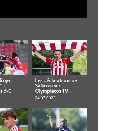
 Royal
Les déclarations de
C –
Saliakas sur
s 3-0
Olympiacos TV !
24.07.2026