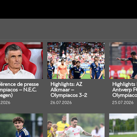
érence de presse
Highlights: AZ
Highlights
mpiacos – N.E.C.
Alkmaar –
Antwerp F
egen)
Olympiacos 3-2
Olympiaco
.2026
26.07.2026
25.07.2026