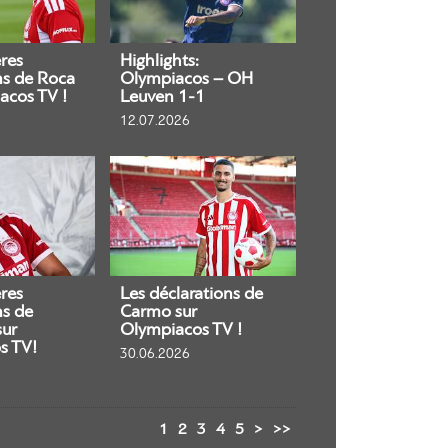
res
Highlights:
ns de Roca
Olympiacos – OH
acos TV !
Leuven 1-1
12.07.2026
res
Les déclarations de
ns de
Carmo sur
sur
Olympiacos TV !
s TV!
30.06.2026
1
2
3
4
5
>
>>