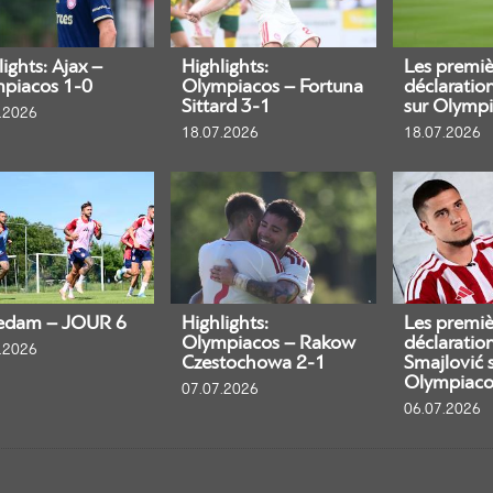
ights: Ajax –
Highlights:
Les premiè
piacos 1-0
Olympiacos – Fortuna
déclaratio
Sittard 3-1
sur Olympi
.2026
18.07.2026
18.07.2026
edam – JOUR 6
Highlights:
Les premiè
Olympiacos – Rakow
déclaratio
.2026
Czestochowa 2-1
Smajlović 
Olympiaco
07.07.2026
06.07.2026