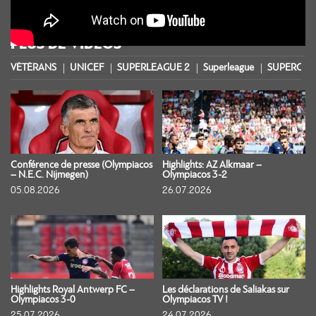
PLUS DE VIDÉOS
VÉTÉRANS
UNICEF
SUPERLEAGUE 2
Superleague
SUPERCOU
Conférence de presse (Olympiacos
Highlights: AZ Alkmaar –
– N.E.C. Nijmegen)
Olympiacos 3-2
05.08.2026
26.07.2026
Highlights Royal Antwerp FC –
Les déclarations de Saliakas sur
Olympiacos 3-0
Olympiacos TV !
25.07.2026
24.07.2026