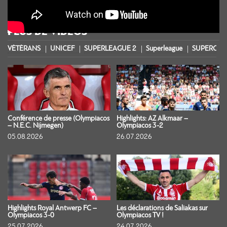
PLUS DE VIDÉOS
VÉTÉRANS
UNICEF
SUPERLEAGUE 2
Superleague
SUPERCOU
Conférence de presse (Olympiacos
Highlights: AZ Alkmaar –
– N.E.C. Nijmegen)
Olympiacos 3-2
05.08.2026
26.07.2026
Highlights Royal Antwerp FC –
Les déclarations de Saliakas sur
Olympiacos 3-0
Olympiacos TV !
25.07.2026
24.07.2026