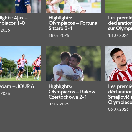
ights: Ajax –
Highlights:
Les premiè
piacos 1-0
Olympiacos – Fortuna
déclaratio
Sittard 3-1
sur Olympi
.2026
18.07.2026
18.07.2026
edam – JOUR 6
Highlights:
Les premiè
Olympiacos – Rakow
déclaratio
.2026
Czestochowa 2-1
Smajlović 
Olympiaco
07.07.2026
06.07.2026