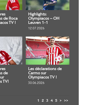
res
Highlights:
ns de Roca
Olympiacos – OH
acos TV !
Leuven 1-1
12.07.2026
res
Les déclarations de
ns de
Carmo sur
sur
Olympiacos TV !
s TV!
30.06.2026
1
2
3
4
5
>
>>