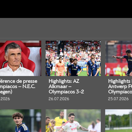
érence de presse
Highlights: AZ
Highlights
mpiacos – N.E.C.
Alkmaar –
Antwerp F
egen)
Olympiacos 3-2
Olympiaco
.2026
26.07.2026
25.07.2026