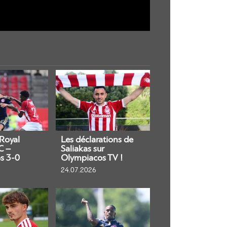
 Royal
Les déclarations de
C –
Saliakas sur
s 3-0
Olympiacos TV !
24.07.2026