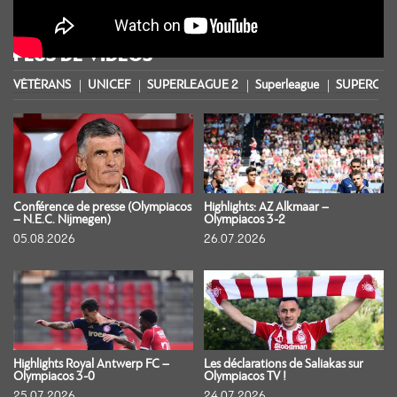
PLUS DE VIDÉOS
VÉTÉRANS
UNICEF
SUPERLEAGUE 2
Superleague
SUPERCOU
Conférence de presse (Olympiacos
Highlights: AZ Alkmaar –
– N.E.C. Nijmegen)
Olympiacos 3-2
05.08.2026
26.07.2026
Highlights Royal Antwerp FC –
Les déclarations de Saliakas sur
Olympiacos 3-0
Olympiacos TV !
25.07.2026
24.07.2026