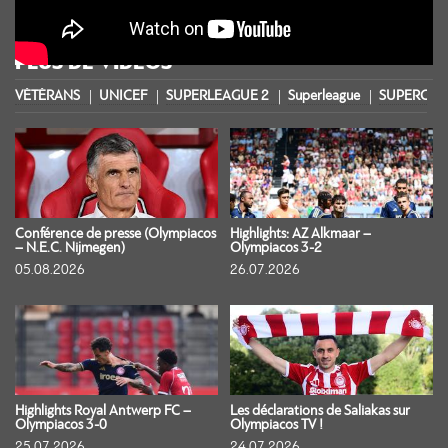
PLUS DE VIDÉOS
VÉTÉRANS
UNICEF
SUPERLEAGUE 2
Superleague
SUPERCOU
Conférence de presse (Olympiacos
Highlights: AZ Alkmaar –
– N.E.C. Nijmegen)
Olympiacos 3-2
05.08.2026
26.07.2026
Highlights Royal Antwerp FC –
Les déclarations de Saliakas sur
Olympiacos 3-0
Olympiacos TV !
25.07.2026
24.07.2026