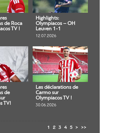
res
Highlights:
ns de Roca
Olympiacos – OH
acos TV !
Leuven 1-1
12.07.2026
res
Les déclarations de
ns de
Carmo sur
sur
Olympiacos TV !
s TV!
30.06.2026
1
2
3
4
5
>
>>