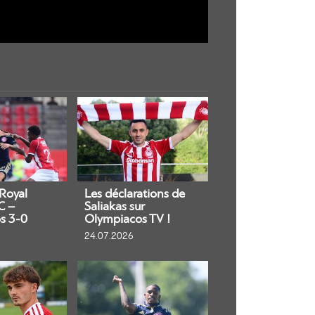
 Royal
Les déclarations de
C –
Saliakas sur
s 3-0
Olympiacos TV !
24.07.2026