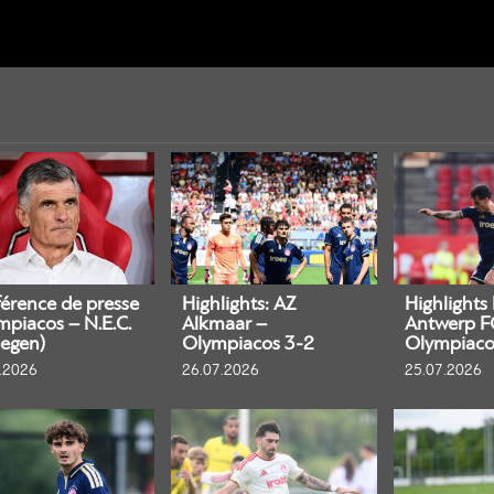
érence de presse
Highlights: AZ
Highlights
mpiacos – N.E.C.
Alkmaar –
Antwerp F
egen)
Olympiacos 3-2
Olympiaco
.2026
26.07.2026
25.07.2026