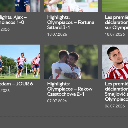
ights: Ajax –
Highlights:
Les premiè
piacos 1-0
Olympiacos – Fortuna
déclaratio
Sittard 3-1
sur Olympi
.2026
18.07.2026
18.07.2026
edam – JOUR 6
Highlights:
Les premiè
Olympiacos – Rakow
déclaratio
.2026
Czestochowa 2-1
Smajlović 
Olympiaco
07.07.2026
06.07.2026