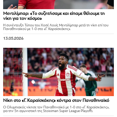
Μεντιλίμπαρ: «Το συζητήσαμε και είπαμε θέλουμε τη
νίκη για τον κόσμο»
Η συνέντευξη Τύπου του Χοσέ Λουίς Μεντιλίμπαρ μετά τη νίκη επί του
Παναθηναϊκού με 1-0 στο «Γ. Καραϊσκάκης».
13.05.2026
Νίκη στο «Γ. Καραϊσκάκης» κόντρα στον Παναθηναϊκό
Ο Ολυμπιακός νίκησε τον Παναθηναϊκό με 1-0 στο «Γ. Καραϊσκάκης»,
για την 5η αγωνιστική της Stoiximan Super League Playoffs.