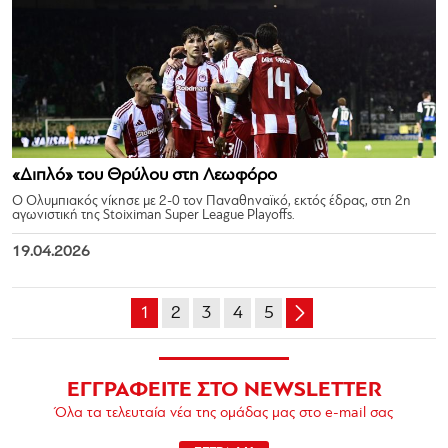
«Διπλό» του Θρύλου στη Λεωφόρο
Ο Ολυμπιακός νίκησε με 2-0 τον Παναθηναϊκό, εκτός έδρας, στη 2η
αγωνιστική της Stoiximan Super League Playoffs.
19.04.2026
1
2
3
4
5
ΕΓΓΡΑΦΕΙΤΕ ΣΤΟ NEWSLETTER
Όλα τα τελευταία νέα της ομάδας μας στο e-mail σας