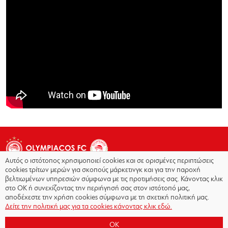
Αυτός ο ιστότοπος χρησιμοποιεί cookies και σε ορισμένες περιπτώσεις
cookies τρίτων μερών για σκοπούς μάρκετινγκ και για την παροχή
βελτιωμένων υπηρεσιών σύμφωνα με τις προτιμήσεις σας. Κάνοντας κλικ
στο OK ή συνεχίζοντας την περιήγησή σας στον ιστότοπό μας,
Copyright © 2026 - Olympiacos.org
αποδέχεστε την χρήση cookies σύμφωνα με τη σχετική πολιτική μας.
Δείτε την πολιτική μας για τα cookies κάνοντας κλικ εδώ.
Όροι χρήσης
|
Πολιτική Απορρήτου
|
Πολιτική
Cookies
|
OK