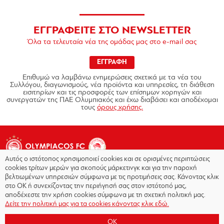
ΕΓΓΡΑΦΕΙΤΕ ΣΤΟ NEWSLETTER
Όλα τα τελευταία νέα της ομάδας μας στο e-mail σας
ΕΓΓΡΑΦΗ
Επιθυμώ να λαμβάνω ενημερώσεις σχετικά με τα νέα του
Συλλόγου, διαγωνισμούς, νέα προϊόντα και υπηρεσίες, τη διάθεση
εισιτηρίων και τις προσφορές των επίσημων χορηγών και
συνεργατών της ΠΑΕ Ολυμπιακός και έχω διαβάσει και αποδέχομαι
τους
όρους χρήσης.
Αυτός ο ιστότοπος χρησιμοποιεί cookies και σε ορισμένες περιπτώσεις
cookies τρίτων μερών για σκοπούς μάρκετινγκ και για την παροχή
βελτιωμένων υπηρεσιών σύμφωνα με τις προτιμήσεις σας. Κάνοντας κλικ
στο OK ή συνεχίζοντας την περιήγησή σας στον ιστότοπό μας,
Copyright © 2026 - Olympiacos.org
αποδέχεστε την χρήση cookies σύμφωνα με τη σχετική πολιτική μας.
Δείτε την πολιτική μας για τα cookies κάνοντας κλικ εδώ.
Όροι χρήσης
|
Πολιτική Απορρήτου
|
Πολιτική
Cookies
|
OK