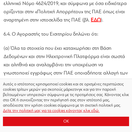
ελληνικό Νόμο 4624/2019, και σύμφωνα με όσα ειδικότερα
ορίζονται στην «Πολιτική Απορρήτου» της ΠΑΕ όπως είναι
αναρτημένη στην ιστοσελίδα της ΠΑΕ (βλ.
ΕΔΩ
).
6.4. Ο Αγοραστής του Εισιτηρίου δηλώνει ότι:
(α) Όλα τα στοιχεία που έχει καταχωρήσει στη Βάση
Δεδομένων και στην Ηλεκτρονική Πλατφόρμα είναι σωστά
και αληθινά και αναλαμβάνει την υποχρέωση να
γνωστοποιεί εγγράφως στην ΠΑΕ οποιαδήποτε αλλαγή των
στοιχείων του.
Αυτός ο ιστότοπος χρησιμοποιεί cookies και σε ορισμένες περιπτώσεις
cookies τρίτων μερών για σκοπούς μάρκετινγκ και για την παροχή
βελτιωμένων υπηρεσιών σύμφωνα με τις προτιμήσεις σας. Κάνοντας κλικ
(β) Γνωρίζει ότι η ΠΑΕ ΟΛΥΜΠΙΑΚΟΣ συλλέγει, τηρεί και
στο OK ή συνεχίζοντας την περιήγησή σας στον ιστότοπό μας,
επεξεργάζεται τα προσωπικά του δεδομένα όπως έχουν
αποδέχεστε την χρήση cookies σύμφωνα με τη σχετική πολιτική μας.
Δείτε την πολιτική μας για τα cookies κάνοντας κλικ εδώ.
καταχωρηθεί στη Βάση Δεδομένων και στην Ηλεκτρονική
Πλατφόρμα , σύμφωνα με τον Γενικό Κανονισμό
OK
Προστασίας Προσωπικών Δεδομένων («ΓΚΠΔ»), τον Ν.