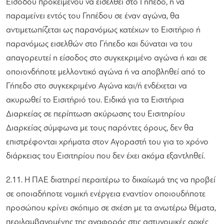
Εισόδου προκειμένου να εισέλθει στο Γήπεδο, ή να
παραμείνει εντός του Γηπέδου σε έναν αγώνα, θα
αντιμετωπίζεται ως παρανόμως κατέχων το Εισιτήριο ή
παρανόμως εισελθών στο Γήπεδο και δύναται να του
απαγορευτεί η είσοδος στο συγκεκριμένο αγώνα ή και σε
οποιονδήποτε μελλοντικό αγώνα ή να αποβληθεί από το
Γήπεδο στο συγκεκριμένο Αγώνα και/ή ενδέχεται να
ακυρωθεί το Εισιτήριό του. Ειδικά για τα Εισιτήρια
Διαρκείας σε περίπτωση ακύρωσης του Εισιτηρίου
Διαρκείας σύμφωνα με τους παρόντες όρους, δεν θα
επιστρέφονται χρήματα στον Αγοραστή του για το χρόνο
διάρκειας του Εισιτηρίου που δεν έχει ακόμα εξαντληθεί.
2.11. Η ΠΑΕ διατηρεί περαιτέρω το δικαίωμά της να προβεί
σε οποιαδήποτε νομική ενέργεια εναντίον οποιουδήποτε
προσώπου κρίνει σκόπιμο σε σχέση με τα ανωτέρω θέματα,
περιλαμβανομένης της αναφοράς στις αστυνομικές αρχές