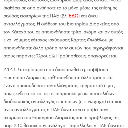
νομοθεσίας ο Κάτοχος Εισιτηρίου Διαρκείας δύναται να το
διαθέσει σε οποιονδήποτε τρίτο μόνο μέσω της επίσημης
σελίδας εισιτηρίων της ΠΑΕ (βλ.
ΕΔΩ
) και άνευ
ανταλλάγματος. Η διάθεση του Εισιτηρίου Διαρκείας από
τον Κάτοχό του σε οποιονδήποτε τρίτο, ακόμη και αν αυτός
είναι νόμιμος κάτοχος ισχύουσας Κάρτας Φιλάθλου με
οποιονδήποτε άλλο τρόπο πλην αυτών που περιγράφονται
στους παρόντες Όρους & Προϋποθέσεις, απαγορεύεται.
2.12.3. Σε περίπτωση που διαπιστωθεί η μεταβίβαση
Εισιτηρίου Διαρκείας καθ’ οιονδήποτε άλλο τρόπο είτε
έναντι οποιουδήποτε ανταλλάγματος χρηματικού ή μη ,
όπως ενδεικτικά και όχι περιοριστικά μέσω ιστοσελίδων
διαδικτυακής ανταλλαγής εισιτηρίων (π.χ. viagogo) είτε και
άνευ ανταλλάγματος η ΠΑΕ δύναται να προβεί στην
ακύρωση του Εισιτηρίου Διαρκείας και οι προβλέψεις της
παρ. 2.10 θα ισχύουν ανάλογα. Παράλληλα, η ΠΑΕ δύναται