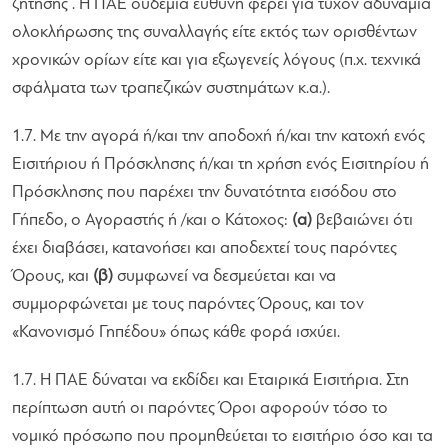
ζήτησης . Η ΠΑΕ ουδεμία ευθύνη φέρει για τυχόν αδυναμία
ολοκλήρωσης της συναλλαγής είτε εκτός των ορισθέντων
χρονικών ορίων είτε και για εξωγενείς λόγους (π.χ. τεχνικά
σφάλματα των τραπεζικών συστημάτων κ.α.).
1.7. Με την αγορά ή/και την αποδοχή ή/και την κατοχή ενός
Εισιτήριου ή Πρόσκλησης ή/και τη χρήση ενός Εισιτηρίου ή
Πρόσκλησης που παρέχει την δυνατότητα εισόδου στο
Γήπεδο, ο Αγοραστής ή /και ο Κάτοχος:
(α)
βεβαιώνει ότι
έχει διαβάσει, κατανοήσει και αποδεχτεί τους παρόντες
Όρους, και
(β)
συμφωνεί να δεσμεύεται και να
συμμορφώνεται με τους παρόντες Όρους, και τον
«Κανονισμό Γηπέδου» όπως κάθε φορά ισχύει.
1.7. H ΠΑΕ δύναται να εκδίδει και Εταιρικά Εισιτήρια. Στη
περίπτωση αυτή οι παρόντες Όροι αφορούν τόσο το
νομικό πρόσωπο που προμηθεύεται το εισιτήριο όσο και τα