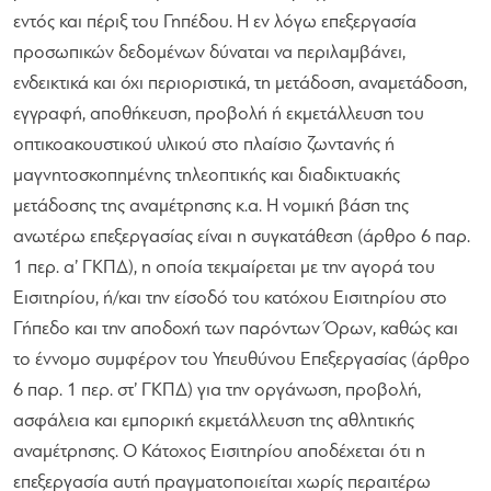
εντός και πέριξ του Γηπέδου. Η εν λόγω επεξεργασία
προσωπικών δεδομένων δύναται να περιλαμβάνει,
ενδεικτικά και όχι περιοριστικά, τη μετάδοση, αναμετάδοση,
εγγραφή, αποθήκευση, προβολή ή εκμετάλλευση του
οπτικοακουστικού υλικού στο πλαίσιο ζωντανής ή
μαγνητοσκοπημένης τηλεοπτικής και διαδικτυακής
μετάδοσης της αναμέτρησης κ.α. Η νομική βάση της
ανωτέρω επεξεργασίας είναι η συγκατάθεση (άρθρο 6 παρ.
1 περ. α’ ΓΚΠΔ), η οποία τεκμαίρεται με την αγορά του
Εισιτηρίου, ή/και την είσοδό του κατόχου Εισιτηρίου στο
Γήπεδο και την αποδοχή των παρόντων Όρων, καθώς και
το έννομο συμφέρον του Υπευθύνου Επεξεργασίας (άρθρο
6 παρ. 1 περ. στ’ ΓΚΠΔ) για την οργάνωση, προβολή,
ασφάλεια και εμπορική εκμετάλλευση της αθλητικής
αναμέτρησης. Ο Κάτοχος Εισιτηρίου αποδέχεται ότι η
επεξεργασία αυτή πραγματοποιείται χωρίς περαιτέρω