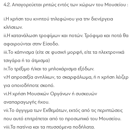
4.2. Απαγορεύεται ρητώς εντός των χώρων του Μουσείου :
i.Η χρήση του κινητού τηλεφώνου για την διενέργεια
κλήσεων.
ii.Η κατανάλωση τροφίμων και ποτών. Τρόφιμα και ποτά θα
αφαιρούνται στην Είσοδο.
iii.Το κάπνισμα (είτε σε φυσική μορφή, είτε τα ηλεκτρονικά
τσιγάρα ή το άτμισμα)
iv.Το τρέξιμο ή/και το μπλοκάρισμα εξόδων.
v.Η απροσεξία ανηλίκων, το σκαρφάλωμα, ή η χρήση λέιζερ
για οποιοδήποτε σκοπό.
vi.Η χρήση Μουσικών Οργάνων ή συσκευών
αναπαραγωγής ήχου.
vii.Το άγγιγμα των Εκθεμάτων, εκτός από τις περιπτώσεις
που αυτό επιτρέπεται από το προσωπικό του Μουσείου.
viii.Τα πατίνια και τα πτυσσόμενα ποδήλατα.