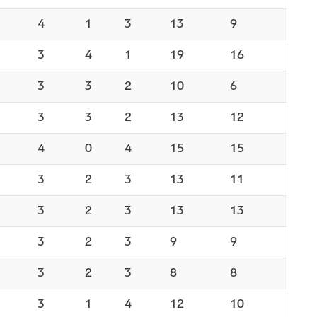
4
1
3
13
9
3
4
1
19
16
3
3
2
10
6
3
3
2
13
12
4
0
4
15
15
3
2
3
13
11
3
2
3
13
13
3
2
3
9
9
3
2
3
8
8
3
1
4
12
10