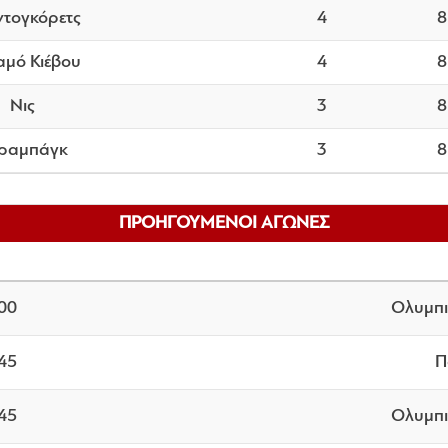
τογκόρετς
4
8
αμό Κιέβου
4
8
Νις
3
8
ραμπάγκ
3
8
ΠΡΟΗΓΟΥΜΕΝΟΙ ΑΓΩΝΕΣ
:00
Ολυμπι
:45
Π
:45
Ολυμπι