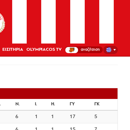
ΕΙΣΙΤΗΡΙΑ
OLYMPIACOS TV
.
Ν.
Ι.
Η.
ΓΥ
ΓΚ
6
1
1
17
5
6
1
1
15
7