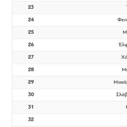
23
24
Φεν
25
Μ
26
Έλ
27
Χό
28
Μπ
29
Μακάμ
30
Σλάβ
31
32