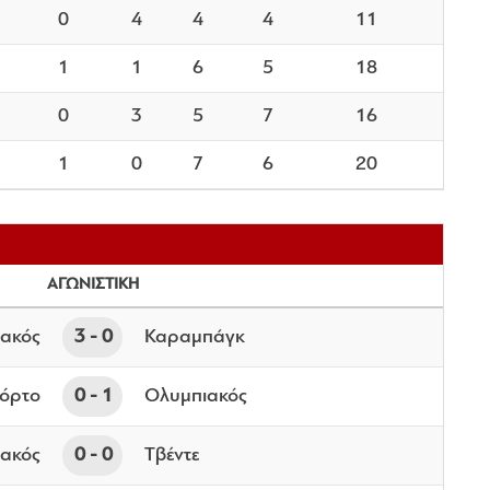
0
4
4
4
11
1
1
6
5
18
0
3
5
7
16
1
0
7
6
20
ΑΓΩΝΙΣΤΙΚΗ
ακός
3
0
Καραμπάγκ
όρτο
0
1
Ολυμπιακός
ακός
0
0
Τβέντε