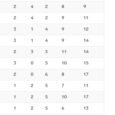
2
4
2
8
9
2
4
2
9
11
3
1
4
9
12
3
1
4
9
14
2
3
3
11
14
3
0
5
10
15
2
0
6
8
17
1
2
5
7
11
1
2
5
10
17
1
2
5
6
13