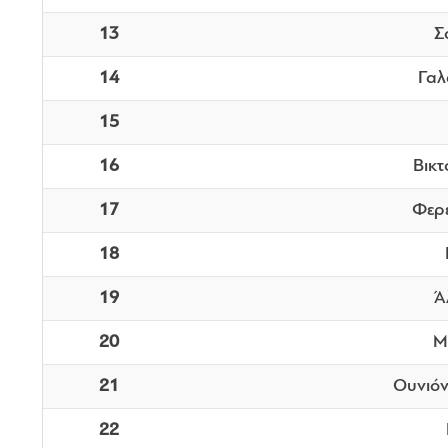
13
Σ
14
Γαλ
15
16
Βικτ
17
Φερ
18
19
Ά
20
Μ
21
Ουνιόν
22