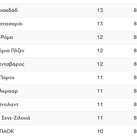
οσιεδάδ
13
8
ατασαράι
13
8
Ρόμα
12
8
όρια Πλζεν
12
8
εντσβάρος
12
8
Πόρτο
11
8
λκμααρ
11
8
ίντιλαντ
11
8
 Σεντ-Ζιλουά
11
8
ΠΑΟΚ
10
8