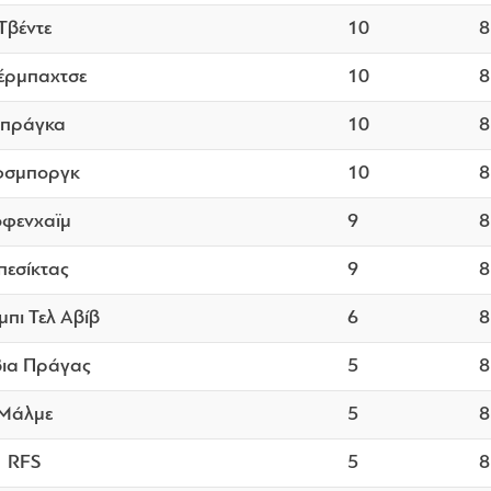
Τβέντε
10
8
έρμπαχτσε
10
8
πράγκα
10
8
φσμποργκ
10
8
φενχαϊμ
9
8
εσίκτας
9
8
πι Τελ Αβίβ
6
8
ια Πράγας
5
8
Μάλμε
5
8
RFS
5
8