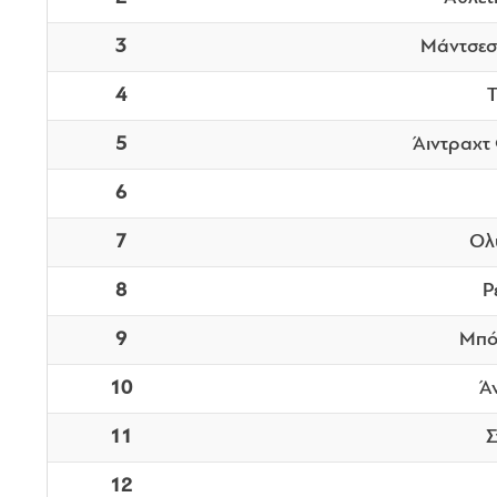
3
Μάντσεστ
4
Τ
5
Άιντραχτ
6
7
Ολ
8
Ρ
9
Μπό
10
Ά
11
Σ
12