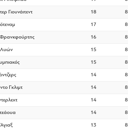
ερ Γιουνάιτεντ
18
8
ότεναμ
17
8
 Φρανκφούρτης
16
8
Λυών
15
8
υμπιακός
15
8
έιντζερς
14
8
ντο Γκλιμτ
14
8
ντερλεχτ
14
8
τεάουα
14
8
Άγιαξ
13
8