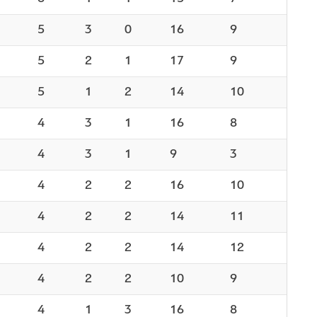
5
3
0
16
9
5
2
1
17
9
5
1
2
14
10
4
3
1
16
8
4
3
1
9
3
4
2
2
16
10
4
2
2
14
11
4
2
2
14
12
4
2
2
10
9
4
1
3
16
8