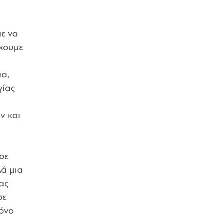
με να
έχουμε
ια,
γίας
ν και
σε
λά μια
ας
σε
μόνο