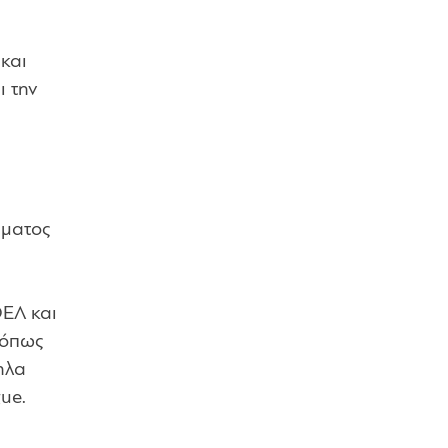
και
ι την
μματος
ΟΕΛ και
 όπως
ηλα
ue.