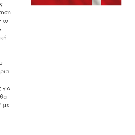
ς
τηση
 το
ο
ική
ου
όρια
 για
 θα
” με