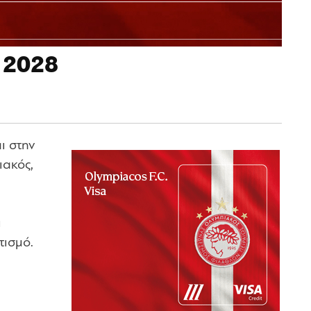
ο 2028
ι στην
ιακός,
ι
τισμό.