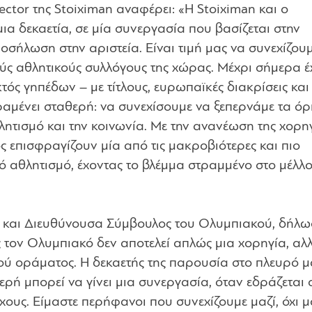
ctor της Stoiximan αναφέρει: «Η Stoiximan και ο
ια δεκαετία, σε μία συνεργασία που βασίζεται στην
προσήλωση στην αριστεία. Είναι τιμή μας να συνεχίζου
ούς αθλητικούς συλλόγους της χώρας. Μέχρι σήμερα 
κτός γηπέδων – με τίτλους, ευρωπαϊκές διακρίσεις και
αμένει σταθερή: να συνεχίσουμε να ξεπερνάμε τα όρ
λητισμό και την κοινωνία. Με την ανανέωση της χορη
ς επισφραγίζουν μία από τις μακροβιότερες και πιο
κό αθλητισμό, έχοντας το βλέμμα στραμμένο στο μέλλο
ς και Διευθύνουσα Σύμβουλος του Ολυμπιακού, δήλω
ς τον Ολυμπιακό δεν αποτελεί απλώς μια χορηγία, αλ
ού οράματος. Η δεκαετής της παρουσία στο πλευρό μ
ερή μπορεί να γίνει μια συνεργασία, όταν εδράζεται 
χους. Είμαστε περήφανοι που συνεχίζουμε μαζί, όχι 