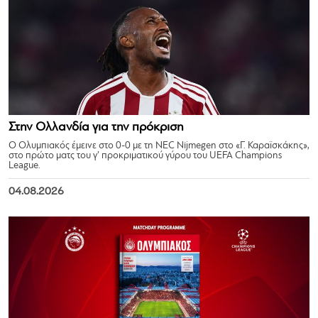
Στην Ολλανδία για την πρόκριση
Ο Ολυμπιακός έμεινε στο 0-0 με τη NEC Nijmegen στο «Γ. Καραϊσκάκης»,
στο πρώτο ματς του γ’ προκριματικού γύρου του UEFA Champions
League.
04.08.2026