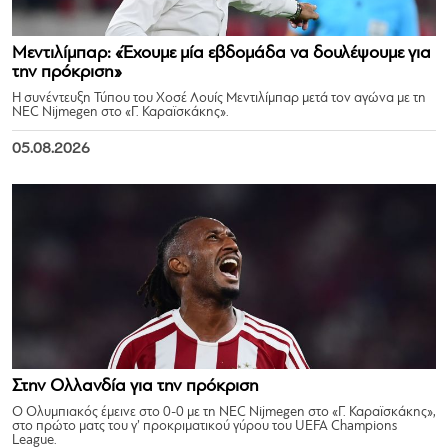
Μεντιλίμπαρ: «Έχουμε μία εβδομάδα να δουλέψουμε για
την πρόκριση»
Η συνέντευξη Τύπου του Χοσέ Λουίς Μεντιλίμπαρ μετά τον αγώνα με τη
NEC Nijmegen στο «Γ. Καραϊσκάκης».
05.08.2026
Στην Ολλανδία για την πρόκριση
Ο Ολυμπιακός έμεινε στο 0-0 με τη NEC Nijmegen στο «Γ. Καραϊσκάκης»,
στο πρώτο ματς του γ’ προκριματικού γύρου του UEFA Champions
League.