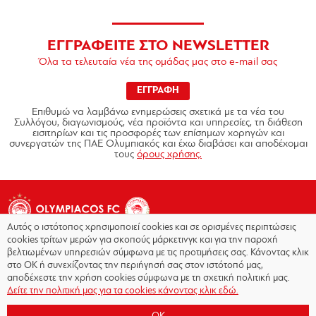
ΕΓΓΡΑΦΕΙΤΕ ΣΤΟ NEWSLETTER
Όλα τα τελευταία νέα της ομάδας μας στο e-mail σας
ΕΓΓΡΑΦΗ
Επιθυμώ να λαμβάνω ενημερώσεις σχετικά με τα νέα του
Συλλόγου, διαγωνισμούς, νέα προϊόντα και υπηρεσίες, τη διάθεση
εισιτηρίων και τις προσφορές των επίσημων χορηγών και
συνεργατών της ΠΑΕ Ολυμπιακός και έχω διαβάσει και αποδέχομαι
τους
όρους χρήσης.
Αυτός ο ιστότοπος χρησιμοποιεί cookies και σε ορισμένες περιπτώσεις
cookies τρίτων μερών για σκοπούς μάρκετινγκ και για την παροχή
βελτιωμένων υπηρεσιών σύμφωνα με τις προτιμήσεις σας. Κάνοντας κλικ
στο OK ή συνεχίζοντας την περιήγησή σας στον ιστότοπό μας,
Copyright © 2026 - Olympiacos.org
αποδέχεστε την χρήση cookies σύμφωνα με τη σχετική πολιτική μας.
Δείτε την πολιτική μας για τα cookies κάνοντας κλικ εδώ.
Όροι χρήσης
|
Πολιτική Απορρήτου
|
Πολιτική
Cookies
|