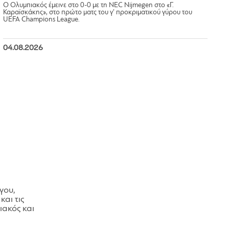
Ο Ολυμπιακός έμεινε στο 0-0 με τη NEC Nijmegen στο «Γ.
Καραϊσκάκης», στο πρώτο ματς του γ’ προκριματικού γύρου του
UEFA Champions League.
04.08.2026
γου,
και τις
ακός και