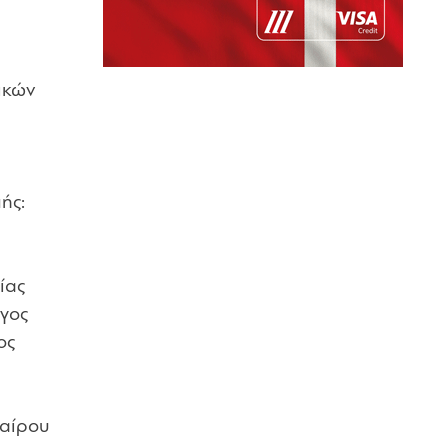
ικών
ής:
ίας
ργος
ος
φαίρου