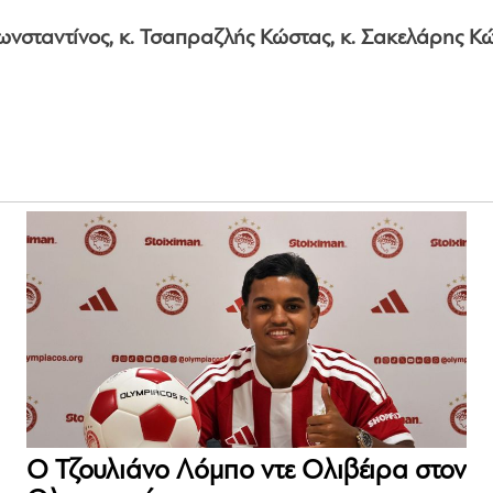
 Κωνσταντίνος, κ. Τσαπραζλής Κώστας, κ. Σακελάρης Κ
Ο Τζουλιάνο Λόμπο ντε Ολιβέιρα στον