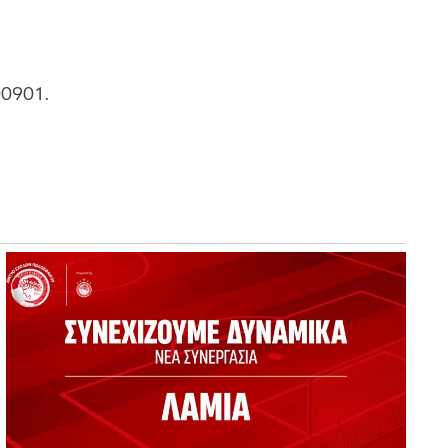
00901.