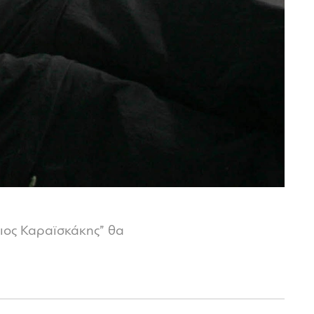
γιος Καραϊσκάκης” θα