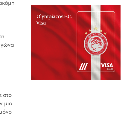
 ακόμη
τη
αγώνα
ε στο
ν μια
 μόνο