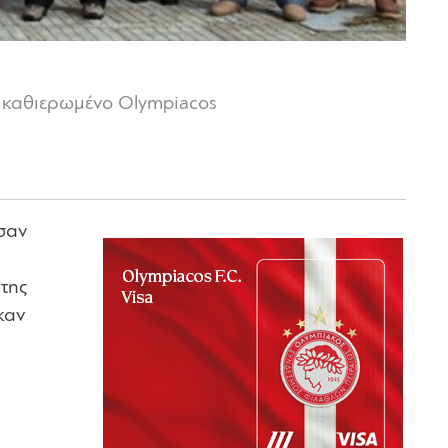
ο καθιερωμένο Olympiacos
 σαν
της
καν