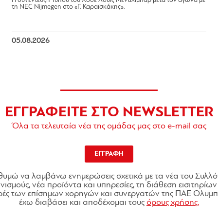
Η συνέντευξη Τύπου του Χοσέ Λουίς Μεντιλίμπαρ μετά τον αγώνα με
τη NEC Nijmegen στο «Γ. Καραϊσκάκης».
05.08.2026
ΕΓΓΡΑΦΕΙΤΕ ΣΤΟ NEWSLETTER
Όλα τα τελευταία νέα της ομάδας μας στο e-mail σας
ΕΓΓΡΑΦΗ
θυμώ να λαμβάνω ενημερώσεις σχετικά με τα νέα του Συλλό
ισμούς, νέα προϊόντα και υπηρεσίες, τη διάθεση εισιτηρίων 
ές των επίσημων χορηγών και συνεργατών της ΠΑΕ Ολυμπι
έχω διαβάσει και αποδέχομαι τους
όρους χρήσης.