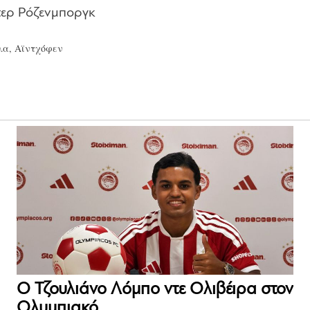
ντερ Ρόζενμποργκ
λα, Αϊντχόφεν
Ο Τζουλιάνο Λόμπο ντε Ολιβέιρα στον
Ολυμπιακό