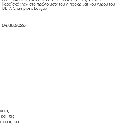
Ο Ολυμπιακός έμεινε στο 0-0 με τη NEC Nijmegen στο «Γ.
Καραϊσκάκης», στο πρώτο ματς του γ’ προκριματικού γύρου του
UEFA Champions League.
04.08.2026
γου,
και τις
ακός και