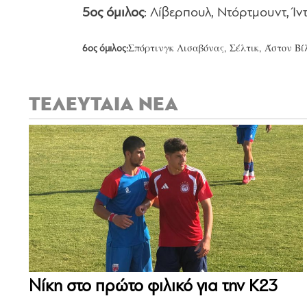
5ος όμιλος
: Λίβερπουλ, Ντόρτμουντ, Ί
Σπόρτινγκ Λισαβόνας, Σέλτικ, Άστον Βί
6ος όμιλος:
ΤΕΛΕΥΤΑΙΑ ΝΕΑ
Νίκη στο πρώτο φιλικό για την Κ23