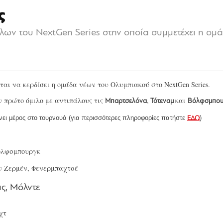
ς
ν του NextGen Series στην οποία συμμετέχει η ομά
αι να κερδίσει η ομάδα νέων του Ολυμπιακού στο NextGen Series.
ν πρώτο όμιλο με αντιπάλους τις
,
και
Μπαρτσελόνα
Τότεναμ
Βόλφσμπου
ει μέρος στο τουρνουά (για περισσότερες πληροφορίες πατήστε
)
ΕΔΩ
όλφσμπουργκ
εν Ζερμέν, Φενερμπαχτσέ
ς, Μόλντε
χτ