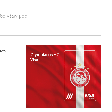
δα νέων μας.
.
ργκ