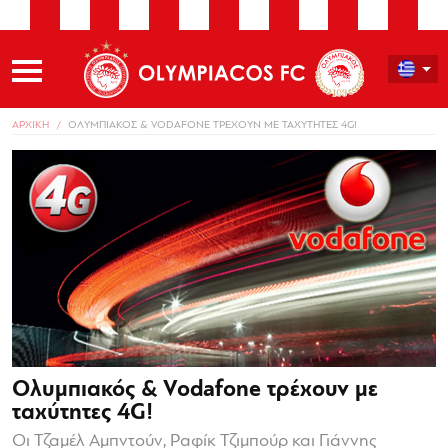
ΑΡΧΙΚΗ
ΟΛΥΜΠΙΑΚΟΣ & VODAFONE ΤΡΕΧΟΥΝ ΜΕ ΤΑΧΥΤΗΤΕΣ 4G!
Ολυμπιακός & Vodafone τρέχουν με
ταχύτητες 4G!
Οι Τζαμέλ Αμπντούν, Ραφίκ Τζιμπούρ και Γιάννης