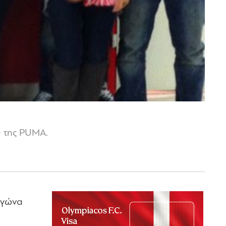
ύ της PUMA.
αγώνα