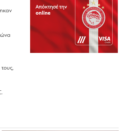
θηκαν
γώνα
τους,
.